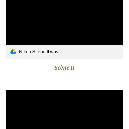
Nikon Scène II.wav
Scène II