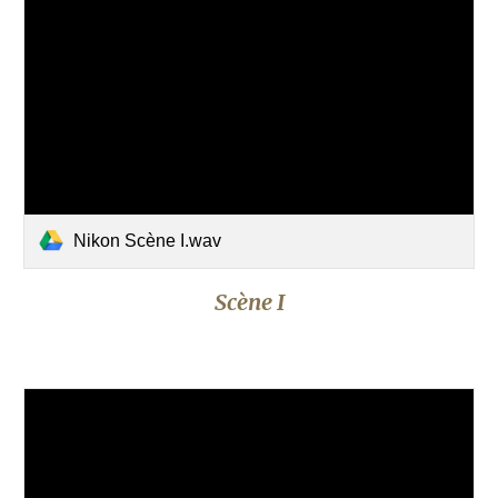
Nikon Scène I.wav
Scène I