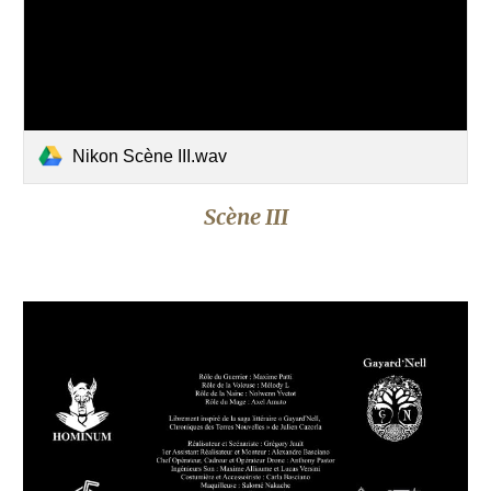
Nikon Scène III.wav
Scène III