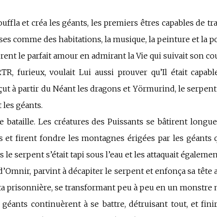
ouffla et créa les géants, les premiers êtres capables de t
ses comme des habitations, la musique, la peinture et la p
ent le parfait amour en admirant la Vie qui suivait son co
R, furieux, voulait Lui aussi prouver qu’Il était capab
nçut à partir du Néant les dragons et Yörmurind, le serpent
 les géants.
e bataille
.
L
es créatures des Puissants se bâtirent long
es et firent fondre les montagnes érigées par les géants q
 le serpent s’était tapi sous l’eau et les attaquait égalemen
’Omnir, parvint à décapiter le serpent et enfonça sa tête 
sta prisonnière, se transformant peu à peu en un monstre 
géants continuèrent à se battre, détruisant tout, et fini