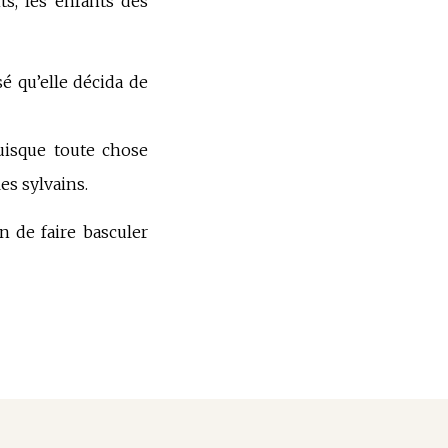
ts, les enfants des
é qu’elle décida de
uisque toute chose
es sylvains.
 de faire basculer