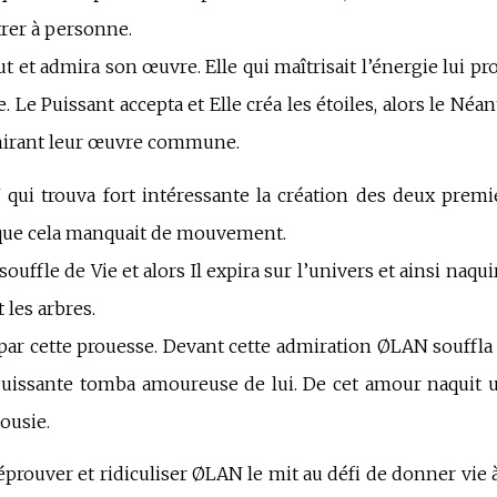
rer à personne.
 et admira son œuvre. Elle qui maîtrisait l’énergie lui p
e. Le
P
uissant accepta et Elle créa les étoiles, alors le Néan
dmirant leur œuvre commune.
 qui trouva fort intéressante la création des deux premi
 que cela manquait de mouvement.
uffle de Vie et alors Il expira sur l’univers et ainsi naqui
t les arbres.
par cette prouesse. Devant cette admiration ØLAN souffla
Puissante tomba amoureuse de lui. De cet amour naquit 
lousie.
prouver et ridiculiser ØLAN le mit au défi de donner vie 