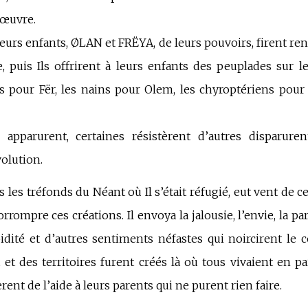
 œuvre.
 leurs enfants, ØLAN et FRËYA, de leurs pouvoirs, firent rena
e, puis Ils offrirent à leurs enfants des peuplades sur le
es pour Fër, les nains pour Olem, les chyroptériens pou
s apparurent, certaines résistèrent d’autres disparuren
volution.
les tréfonds du Néant où Il s’était réfugié, eut vent de ce 
orrompre ces créations. Il envoya la jalousie, l’envie, la pa
upidité et d’autres sentiments néfastes qui noircirent le 
t et des territoires furent créés là où tous vivaient en p
nt de l’aide à leurs parents qui ne purent rien faire.