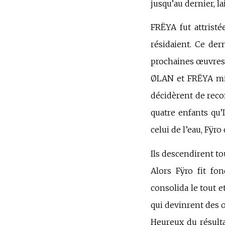
jusqu’au dernier, l
FRËYA fut attrist
résidaient. Ce dern
prochaines œuvres
ØLAN et FRËYA mir
décidèrent de reco
quatre enfants qu’I
celui de l’eau, Fÿro
Ils descendirent to
Alors Fÿro fit fon
consolida le tout e
qui devinrent des o
Heureux du résulta