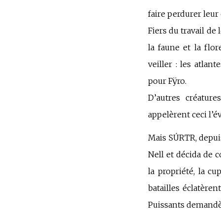
faire perdurer leur
Fiers du travail de
la faune et la flor
veiller :
l
es atlant
pour Fÿro.
D’autres créature
appelèrent ceci l’é
Mais SÚRTR, depuis 
Nell et décida de c
la propriété, la c
batailles éclatèren
Puissants demandère