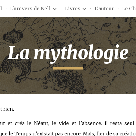
l
L'univers de Nell
Livres
L'auteur
Le Ch
ip to main content
Skip to navigat
La mythologie
t rien.
t et créa le Néant, le vide et l’absence. Il resta seu
e le Temps n’existait pas encore. Mais, fier de sa création