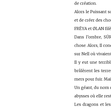
de création.
Alors le Puissant s
et de créer des cho
FRËYA et ØLAN filèr
Dans l’ombre, SÚRT
chose
. A
lors, Il co
sur Nell où vivaient
Il y eut une terribl
brûlèrent les terr
mers pour fuir. Mais
Un géant, du nom d
abysses où elle re
Les dragons et les 