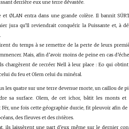
aissant derrière eux une terre dévastée.
ée et ØLAN entra dans une grande colère
. Il
bannit SÚRTR
ier jura qu’Il reviendrait conquérir la Puissante et, à dé
.
ent du temps à se remettre de la perte de leurs premièr
mmencer. Mais, afin d’avoir moins de peine en cas d’éche
ls chargèrent de recréer Nell à leur place : Eo qui obtint 
 celui du feu et Olem celui du minéral.
us les quatre sur une terre devenue morte, un caillou de pie
dre sa surface. Olem, de cet ichor, bâtit les monts et
t Fër, une fois cette géographie durcie, fit pleuvoir afin de
céans, des fleuves et des rivières.
t, ils laissèrent une part d’eux même sur le dernier con