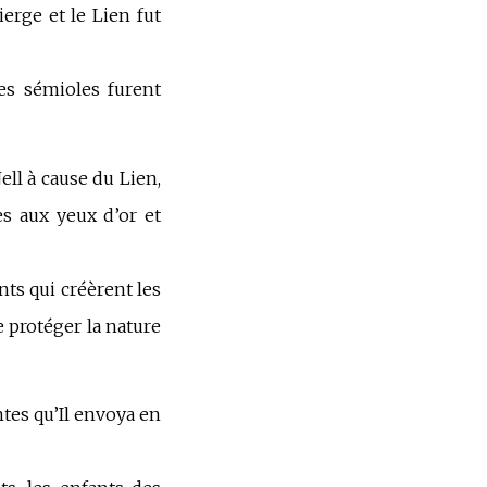
ierge et le Lien fut
les
s
émioles furent
ll à cause du Lien,
es aux yeux d’or et
nts qui créèrent les
e protéger la nature
tes qu’Il envoya en