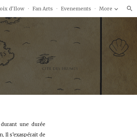
oix d'Ilow
Fan Arts
Evenements
More
ion
l durant une durée
, Il s’exaspérait de