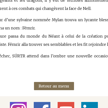
ants et les dragons, il y eut de terribles affrontemen
rent à ces combats qui changèrent la face de Nell.
ur d’une sylvaine nommée Mylan trouva un lycante bless
nna un nom : Fëmrir.
éature passa du monde du Néant à celui de la création p
te. Fëmrir alla trouver ses semblables et les fit rejoindre l
échec, SÚRTR attend dans l’ombre une nouvelle occasion
Retour au menu