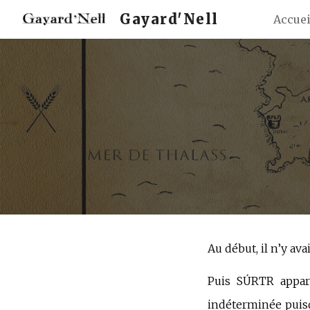
Gayard'Nell
Accuei
Sk
Au début, il n’y avai
Puis SÚRTR apparu
indéterminée puisqu