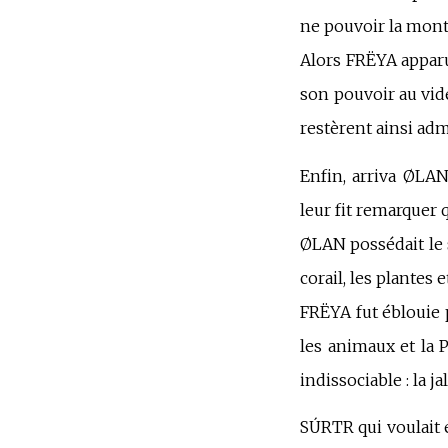
ne pouvoir la mont
Alors FRËYA apparut
son pouvoir au vid
restèrent ainsi a
Enfin, arriva ØLAN
leur fit remarquer
ØLAN possédait le so
corail, les plantes e
FRËYA fut éblouie 
les animaux et la 
indissociable : la ja
SÚRTR qui voulait é