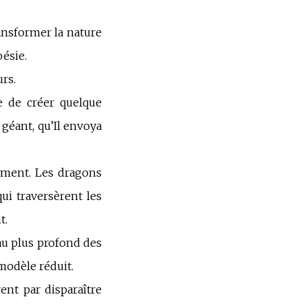
ransformer la nature
oésie.
urs.
le de créer quelque
 géant, qu’Il envoya
uement. Les dragons
ui traversèrent les
t.
au plus profond des
modèle réduit.
rent par disparaître