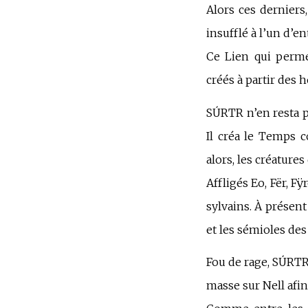
Alors ces derniers,
insufflé à l’un d’en
Ce Lien qui perme
créés à partir de
SÚRTR n’en resta p
Il créa le Temps c
alors, les créatur
Affligés Eo, Fër, F
sylvains. À présent
et les sémioles de
Fou de rage, SÚRTR
masse sur Nell afi